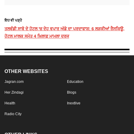
ਇਹ ਵੀ ਪੜ੍ਹੋ
ਤਲਵੰਡੀ ਸਾਬੋ ਦੇ ਹੋਟਲ 'ਚ ਦੇਹ ਵਪਾਰ ਅੱਡੇ ਦਾ ਪਰਦਾਫਾਸ਼: 6 ਲੜਕੀਆਂ ਰੈਸਕਿਊ,
ਹੋਟਲ ਮਾਲਕ ਸਮੇਤ 4 ਖ਼ਿਲਾਫ਼ ਮਾਮਲਾ ਦਰਜ
OTHER WEBSITES
Jagran.com
Education
Her Zindagi
Blogs
Health
Inextlive
Radio City