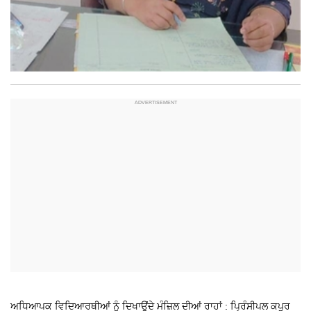
ਅਧਿਆਪਕ ਵਿਦਿਆਰਥੀਆਂ ਨੂੰ ਦਿਖਾਉਂਦੇ ਮੰਜ਼ਿਲ ਦੀਆਂ ਰਾਹਾਂ : ਪ੍ਰਿੰਸੀਪਲ ਕਪੂਰ