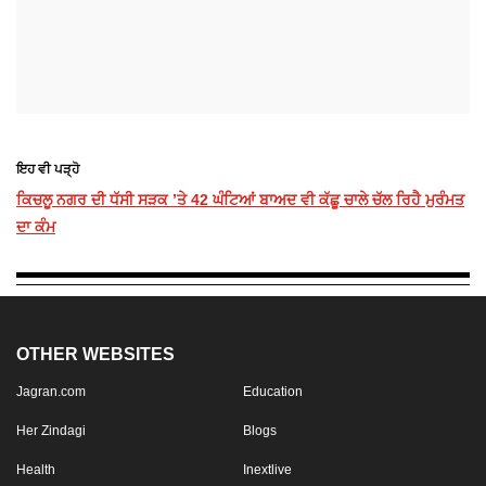
ਇਹ ਵੀ ਪੜ੍ਹੋ
ਕਿਚਲੂ ਨਗਰ ਦੀ ਧੱਸੀ ਸੜਕ ’ਤੇ 42 ਘੰਟਿਆਂ ਬਾਅਦ ਵੀ ਕੱਛੂ ਚਾਲੇ ਚੱਲ ਰਿਹੈ ਮੁਰੰਮਤ
ਦਾ ਕੰਮ
OTHER WEBSITES
Jagran.com
Education
Her Zindagi
Blogs
Health
Inextlive