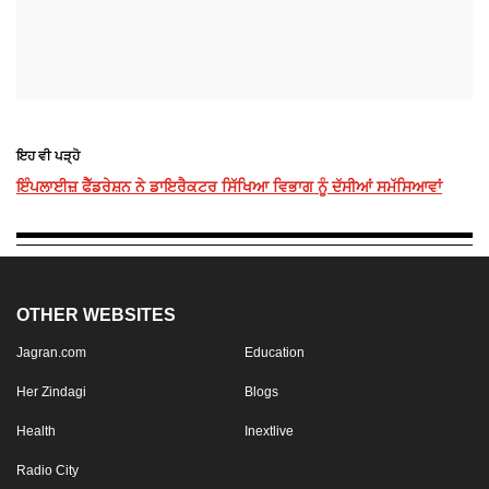
ਇਹ ਵੀ ਪੜ੍ਹੋ
ਇੰਪਲਾਈਜ਼ ਫੈੱਡਰੇਸ਼ਨ ਨੇ ਡਾਇਰੈਕਟਰ ਸਿੱਖਿਆ ਵਿਭਾਗ ਨੂੰ ਦੱਸੀਆਂ ਸਮੱਸਿਆਵਾਂ
OTHER WEBSITES
Jagran.com
Education
Her Zindagi
Blogs
Health
Inextlive
Radio City