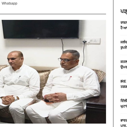
Whatsapp
ਪੜ੍
ਰਾਸ਼
ਹੈ 
ਜਲੰਧ
ਰੁਪਏ
ਕਤਲ 
ਉਮਰ 
IRE 
ਤਗੜਾ
ਦਿੱਲ
ਘੁਟਾ
ਭਾਰਤ
ਪਾਸ,