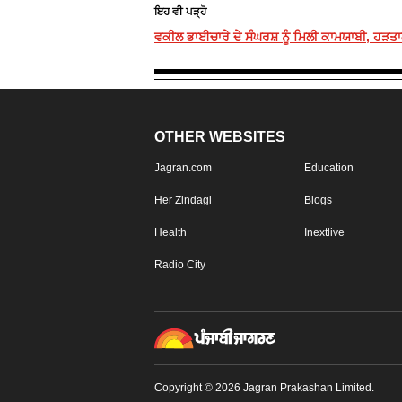
ਇਹ ਵੀ ਪੜ੍ਹੋ
ਵਕੀਲ ਭਾਈਚਾਰੇ ਦੇ ਸੰਘਰਸ਼ ਨੂੰ ਮਿਲੀ ਕਾਮਯਾਬੀ, ਹੜਤ
OTHER WEBSITES
Jagran.com
Education
Her Zindagi
Blogs
Health
Inextlive
Radio City
Copyright © 2026 Jagran Prakashan Limited.