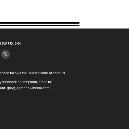
OW US ON
ebsite follows the DNPA’s code of conduct
y feedback or complaint, email to:
iant_gro@jagrannewmedia.com