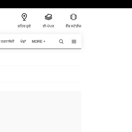
ਸ਼ਹਿਰ ਚੁਣੋ
ਈ-ਪੇਪਰ
ਵੈੱਬ ਸਟੋਰੀਜ਼
ਤਕਨਾਲੋਜੀ
ਖੇਡਾਂ
MORE +