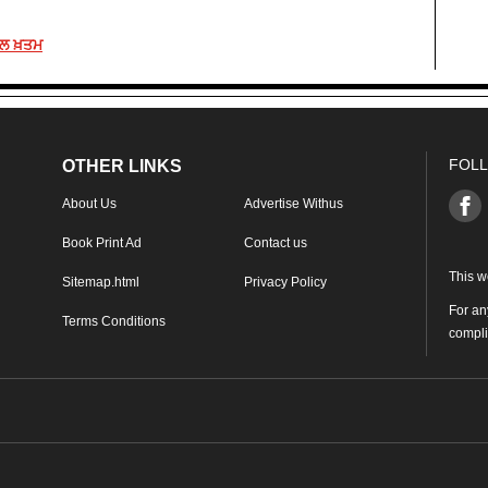
ਾਲ ਖ਼ਤਮ
FOLL
OTHER LINKS
About Us
Advertise Withus
Book Print Ad
Contact us
This w
Sitemap.html
Privacy Policy
For an
Terms Conditions
compl