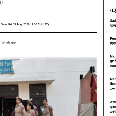
ਹਨ।
ਪੜ੍
Sad 
 Date:
Fri, 29 May 2026 11:16 AM (IST)
ਵਸਦੇ
Pun
Whatsapp
ਵਿਧਾ
Mans
ਕੁੱਟ
ਦਰਜ
Mans
ਬਿਆਨ
ਨਾਲ 
Amri
ਪ੍ਰਸ
ਨਰਾਇ