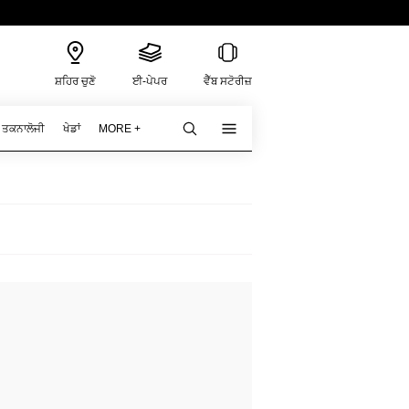
ਸ਼ਹਿਰ ਚੁਣੋ
ਈ-ਪੇਪਰ
ਵੈੱਬ ਸਟੋਰੀਜ਼
ਤਕਨਾਲੋਜੀ
ਖੇਡਾਂ
MORE +