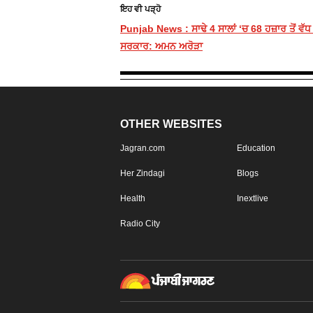
ਇਹ ਵੀ ਪੜ੍ਹੋ
Punjab News : ਸਾਢੇ 4 ਸਾਲਾਂ ‘ਚ 68 ਹਜ਼ਾਰ ਤੋਂ ਵੱ
ਸਰਕਾਰ: ਅਮਨ ਅਰੋੜਾ
OTHER WEBSITES
Jagran.com
Education
Her Zindagi
Blogs
Health
Inextlive
Radio City