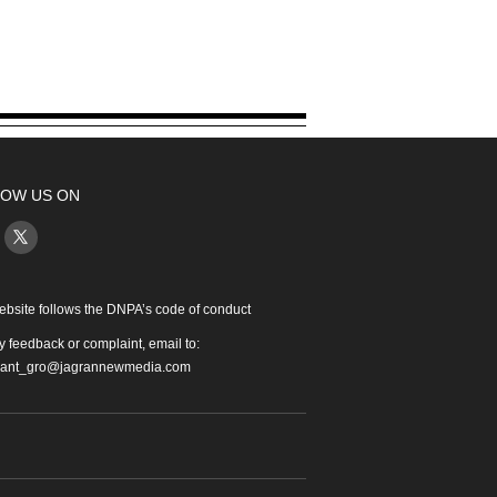
OW US ON
ebsite follows the DNPA’s code of conduct
y feedback or complaint, email to:
iant_gro@jagrannewmedia.com