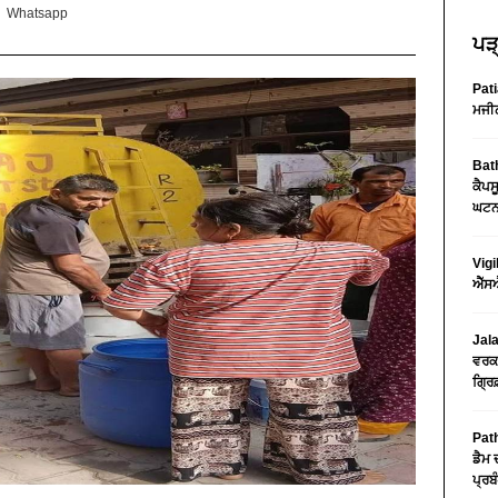
Whatsapp
ਪੜ੍
Pati
ਮਜੀਠ
Bath
ਕੈਪਸ
ਘਟਨਾ
Vigi
ਐੱਸਐ
Jala
ਵਰਕਸ
ਗ੍ਰਿ
Path
ਡੈਮ 
ਪ੍ਰਬੰ