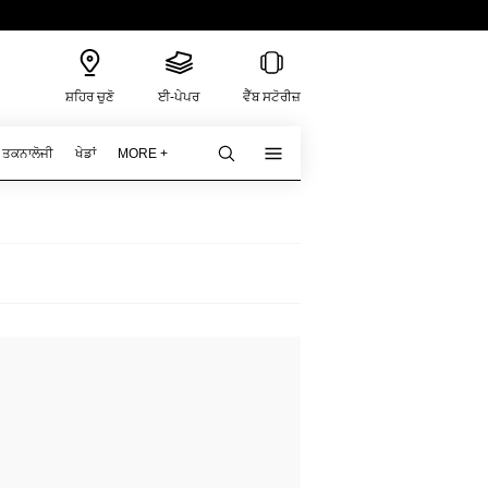
ਸ਼ਹਿਰ ਚੁਣੋ
ਈ-ਪੇਪਰ
ਵੈੱਬ ਸਟੋਰੀਜ਼
ਤਕਨਾਲੋਜੀ
ਖੇਡਾਂ
MORE +