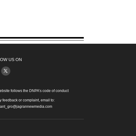
OW US ON
ebsite follows the DNPA’s code of conduct
y feedback or complaint, email to:
iant_gro@jagrannewmedia.com