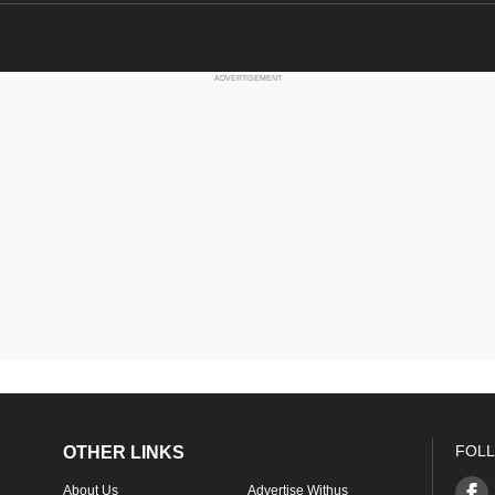
FOLL
OTHER LINKS
About Us
Advertise Withus