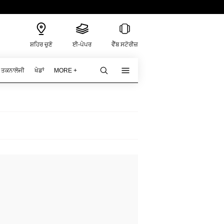
ਸ਼ਹਿਰ ਚੁਣੋ
ਈ-ਪੇਪਰ
ਵੈੱਬ ਸਟੋਰੀਜ਼
ਤਕਨਾਲੋਜੀ
ਖੇਡਾਂ
MORE +