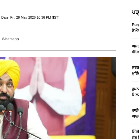
ਪੜ੍
 Date:
Fri, 29 May 2026 10:36 PM (IST)
Punj
ਏਐੱਸ
Whatsapp
ਅਮਰੀ
ਬੱਚਿ
ਸਰਕਾ
ਮੁਹਿ
ਰੂਪਨ
ਮਿਲਣ
ਹਾਈ-
ਆਨਲ
ਮਿੱਟ
ਗੁੱਗ