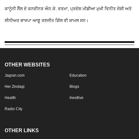
ਕਾਨੂੰਨੀ ਸੈੱਲ ਦੇ ਕਨਵੀਨਰ ਐਨ.ਕੇ. ਵਰਮਾ, ਪ੍ਰਦੇਸ਼ ਮੀਡੀਆ ਮੁਖੀ ਵਿਨੀਤ ਜੋਸ਼ੀ ਅਤੇ
ਸੀਨੀਅਰ ਭਾਜਪਾ ਆਗੂ ਰਣਜੀਤ ਗਿੱਲ ਵੀ ਸ਼ਾਮਲ ਸਨ।
OTHER WEBSITES
Jagran.com
Education
Her Zindagi
Blogs
Health
Inextlive
Radio City
OTHER LINKS