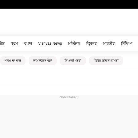
ਦੇਸ਼
ਧਰਮ
ਵਪਾਰ
Vishvas News
ਮਨੋਰੰਜਨ
ਕ੍ਰਿਕਟ
ਮਾਰਕੀਟ
ਸਿੱਖਿਆ
ਮੌਸਮ ਦਾ ਹਾਲ
ਕਾਮਨਵੈਲਥ ਖੇਡਾਂ
ਸਿਆਸੀ ਖਬਰਾਂ
ਪੈਟਰੋਲ-ਡੀਜ਼ਲ ਕੀਮਤਾਂ