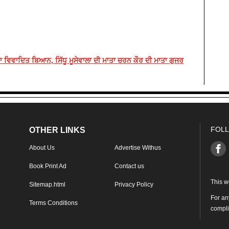
ਾ ਵਿਵਾਦਿਤ ਬਿਆਨ, ਸਿੱਧੂ ਮੂਸੇਵਾਲਾ ਦੀ ਮਾਤਾ ਚਰਨ ਕੌਰ ਦੀ ਮਾਤਾ ਗੁਜਰ
FOLL
OTHER LINKS
About Us
Advertise Withus
Book Print Ad
Contact us
This w
Sitemap.html
Privacy Policy
For an
Terms Conditions
compl