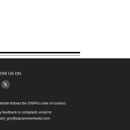
OW US ON
ebsite follows the DNPA’s code of conduct
y feedback or complaint, email to:
iant_gro@jagrannewmedia.com