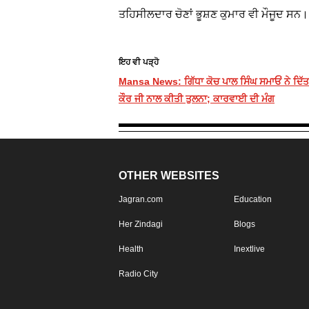
ਤਹਿਸੀਲਦਾਰ ਚੋਣਾਂ ਭੂਸ਼ਣ ਕੁਮਾਰ ਵੀ ਮੌਜੂਦ ਸਨ।
ਇਹ ਵੀ ਪੜ੍ਹੋ
Mansa News: ਗਿੱਧਾ ਕੋਚ ਪਾਲ ਸਿੰਘ ਸਮਾਓਂ ਨੇ ਦਿੱਤ
ਕੌਰ ਜੀ ਨਾਲ ਕੀਤੀ ਤੁਲਨਾ; ਕਾਰਵਾਈ ਦੀ ਮੰਗ
OTHER WEBSITES
Jagran.com
Education
Her Zindagi
Blogs
Health
Inextlive
Radio City