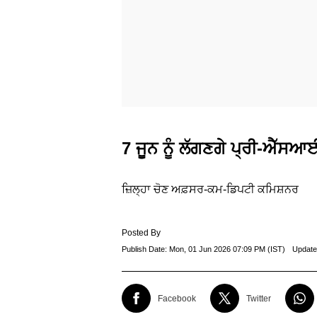
7 ਜੂਨ ਨੂੰ ਲੱਗਣਗੇ ਪ੍ਰੀ-ਐੱਸ
ਜ਼ਿਲ੍ਹਾ ਚੋਣ ਅਫ਼ਸਰ-ਕਮ-ਡਿਪਟੀ ਕਮਿਸ਼ਨਰ
Posted By
Publish Date:
Mon, 01 Jun 2026 07:09 PM (IST)
Update
Facebook
Twitter