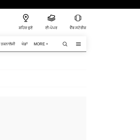
ਸ਼ਹਿਰ ਚੁਣੋ
ਈ-ਪੇਪਰ
ਵੈੱਬ ਸਟੋਰੀਜ਼
ਤਕਨਾਲੋਜੀ
ਖੇਡਾਂ
MORE +