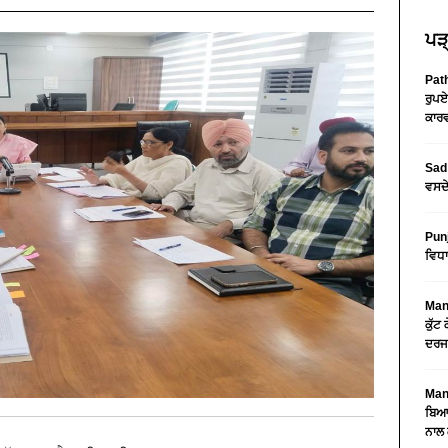
ਪੜ੍
Path
ਰੁਪਏ
ਕਾਰਵ
Sad 
ਵਸਦੇ
Pun
ਵਿਧਾ
Mans
ਕੁੱਟ
ਦਰਜ
Mans
ਬਿਆਨ
ਨਾਲ 