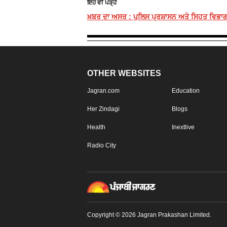
ਇਹ ਵੀ ਪੜ੍ਹੋ
ਖ਼ਬਰ ਦਾ ਅਸਰ : ਪੁਲਿਸ ਪ੍ਰਸ਼ਾਸਨ ਅਤੇ ਸਿਹਤ ਵਿਭਾਗ ਨ
OTHER WEBSITES
Jagran.com
Education
Her Zindagi
Blogs
Health
Inextlive
Radio City
Copyright © 2026 Jagran Prakashan Limited.