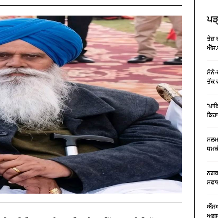
ਪੜ੍
ਤੇਜ਼
ਐੱਸ.
ਸੋਨੇ
ਤੱਕ 
'ਪਾਕ
ਕਿਹਾ
ਸਲਮਾ
ਧਮਕੀ
ਨਗਰ 
ਸਫਾਈ
ਐੱਸ
ਅਗਸਤ