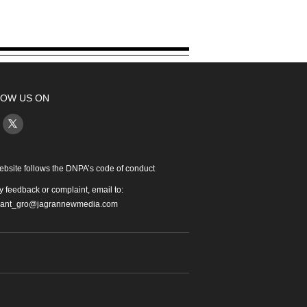
OW US ON
ebsite follows the DNPA’s code of conduct
y feedback or complaint, email to:
iant_gro@jagrannewmedia.com