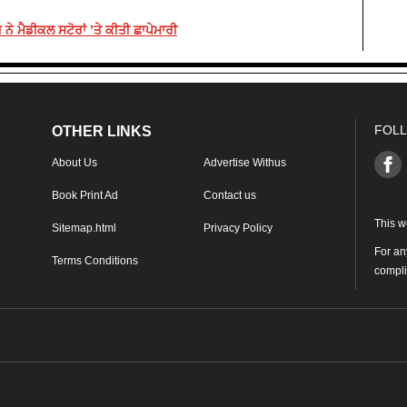
ੇ ਮੈਡੀਕਲ ਸਟੋਰਾਂ ’ਤੇ ਕੀਤੀ ਛਾਪੇਮਾਰੀ
FOLL
OTHER LINKS
About Us
Advertise Withus
Book Print Ad
Contact us
This w
Sitemap.html
Privacy Policy
For an
Terms Conditions
compl