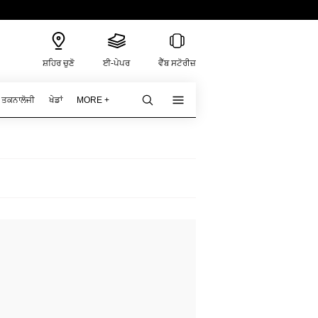
ਸ਼ਹਿਰ ਚੁਣੋ
ਈ-ਪੇਪਰ
ਵੈੱਬ ਸਟੋਰੀਜ਼
ਤਕਨਾਲੋਜੀ
ਖੇਡਾਂ
MORE +