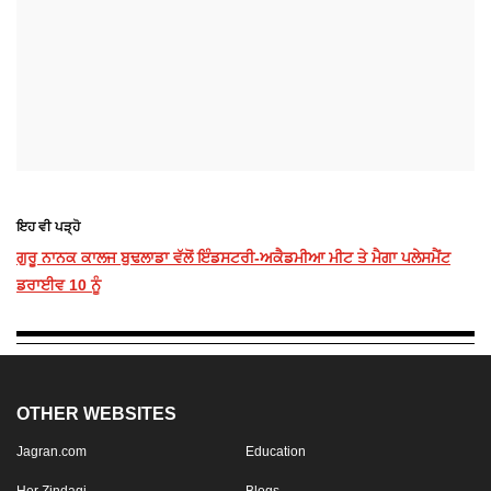
ਇਹ ਵੀ ਪੜ੍ਹੋ
ਗੁਰੂ ਨਾਨਕ ਕਾਲਜ ਬੁਢਲਾਡਾ ਵੱਲੋਂ ਇੰਡਸਟਰੀ-ਅਕੈਡਮੀਆ ਮੀਟ ਤੇ ਮੈਗਾ ਪਲੇਸਮੈਂਟ
ਡਰਾਈਵ 10 ਨੂੰ
OTHER WEBSITES
Jagran.com
Education
Her Zindagi
Blogs