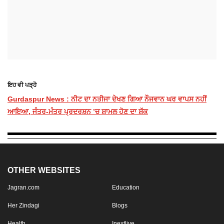
ਇਹ ਵੀ ਪੜ੍ਹੋ
Gurdaspur News : ਨੀਟ ਦਾ ਨਤੀਜਾ ਦੇਖਣ ਗਿਆ ਨੌਜਵਾਨ ਘਰ ਵਾਪਸ ਨਹੀਂ
ਆਇਆ, ਜੰਤਰ-ਮੰਤਰ ਪ੍ਰਦਰਸ਼ਨ ’ਚ ਸ਼ਾਮਲ ਹੋਣ ਦਾ ਸ਼ੱਕ
OTHER WEBSITES
Jagran.com
Education
Her Zindagi
Blogs
Health
Inextlive