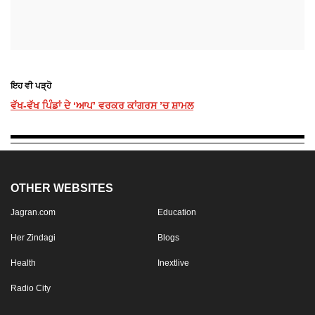
ਇਹ ਵੀ ਪੜ੍ਹੋ
ਵੱਖ-ਵੱਖ ਪਿੰਡਾਂ ਦੇ ‘ਆਪ’ ਵਰਕਰ ਕਾਂਗਰਸ ’ਚ ਸ਼ਾਮਲ
OTHER WEBSITES
Jagran.com
Education
Her Zindagi
Blogs
Health
Inextlive
Radio City