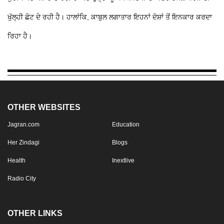
ਖੁੱਲ੍ਹੀ ਛੋਟ ਦੇ ਰਹੀ ਹੈ। ਹਾਲਾਂਕਿ, ਕਾਬੁਲ ਲਗਾਤਾਰ ਇਹਨਾਂ ਦੋਸ਼ਾਂ ਤੋਂ ਇਨਕਾਰ ਕਰਦਾ
ਰਿਹਾ ਹੈ।
OTHER WEBSITES
Jagran.com
Education
Her Zindagi
Blogs
Health
Inextlive
Radio City
OTHER LINKS