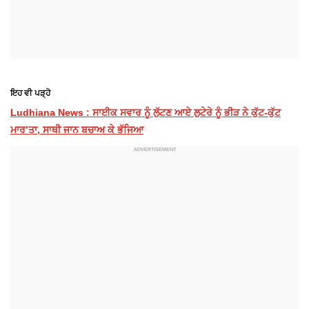
ਇਹ ਵੀ ਪੜ੍ਹੋ
Ludhiana News : ਸਾਈਕ ਸਵਾਰ ਨੂੰ ਲੁੱਟਣ ਆਏ ਲੁਟੇਰੇ ਨੂੰ ਭੀੜ ਨੇ ਕੁੱਟ-ਕੁੱਟ
ਮਾਰ’ਤਾ, ਸਾਥੀ ਜਾਨ ਬਚਾਅ ਕੇ ਭੱਜਿਆ