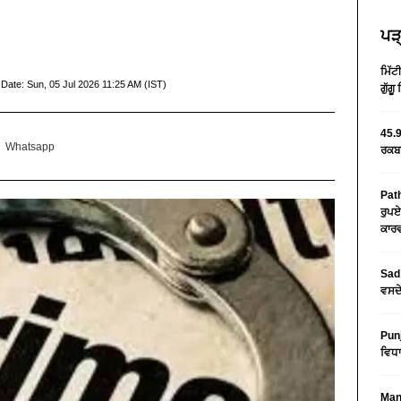
ਪੜ੍
ਮਿੱਟ
 Date:
Sun, 05 Jul 2026 11:25 AM (IST)
ਗੁੱਗ
45.9
Whatsapp
ਰਕਬਾ
Path
ਰੁਪਏ
ਕਾਰਵ
Sad 
ਵਸਦੇ
Pun
ਵਿਧਾ
Mans