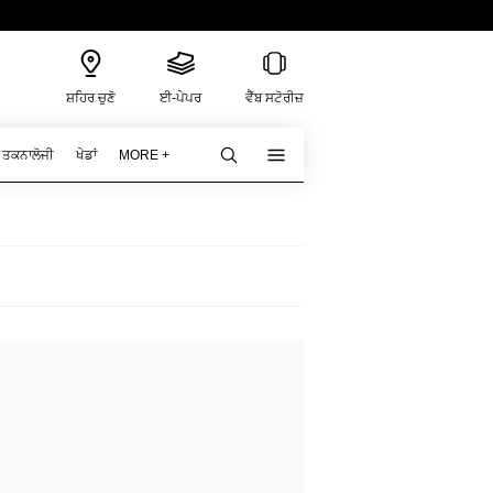
ਸ਼ਹਿਰ ਚੁਣੋ
ਈ-ਪੇਪਰ
ਵੈੱਬ ਸਟੋਰੀਜ਼
ਤਕਨਾਲੋਜੀ
ਖੇਡਾਂ
MORE +