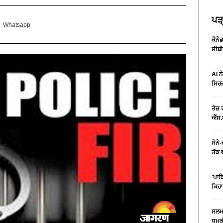
ਪੜ੍
Whatsapp
ਕੈਨੇ
ਸੀਬੀ
AI ਨ
ਸਿਰਜ
ਤੇਜ਼
ਐੱਸ.
ਸੋਨੇ
ਤੱਕ 
'ਪਾਕ
ਕਿਹਾ
ਸਲਮਾ
ਧਮਕੀ