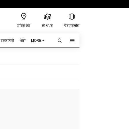
ਸ਼ਹਿਰ ਚੁਣੋ
ਈ-ਪੇਪਰ
ਵੈੱਬ ਸਟੋਰੀਜ਼
ਤਕਨਾਲੋਜੀ
ਖੇਡਾਂ
MORE +