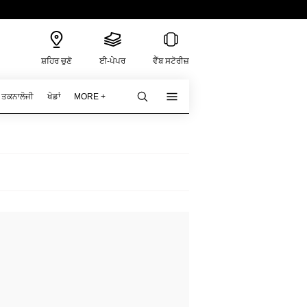
ਸ਼ਹਿਰ ਚੁਣੋ
ਈ-ਪੇਪਰ
ਵੈੱਬ ਸਟੋਰੀਜ਼
ਤਕਨਾਲੋਜੀ
ਖੇਡਾਂ
MORE +