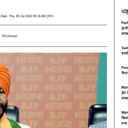
ਪੜ੍
 Date:
Thu, 09 Jul 2026 09:16 AM (IST)
Path
ਰੁਪਏ
ਕਾਰਵ
Whatsapp
Sad 
ਵਸਦੇ
Pun
ਵਿਧਾ
Mans
ਕੁੱਟ
ਦਰਜ
Mans
ਬਿਆਨ
ਨਾਲ 