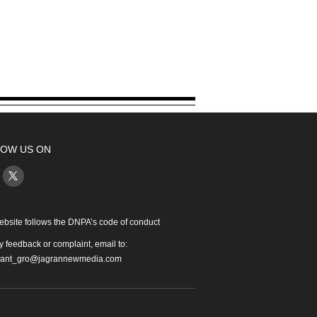
OW US ON
ebsite follows the DNPA’s code of conduct
y feedback or complaint, email to:
iant_gro@jagrannewmedia.com