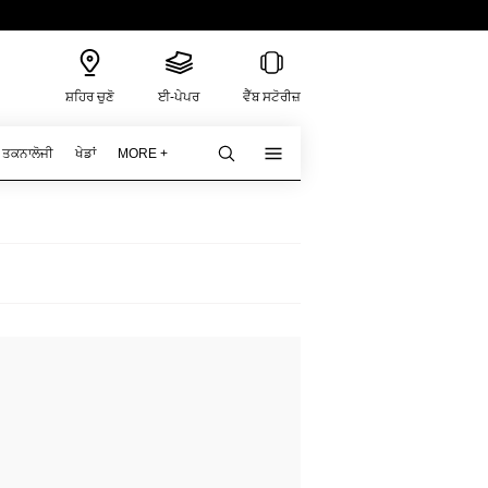
ਸ਼ਹਿਰ ਚੁਣੋ
ਈ-ਪੇਪਰ
ਵੈੱਬ ਸਟੋਰੀਜ਼
ਤਕਨਾਲੋਜੀ
ਖੇਡਾਂ
MORE +