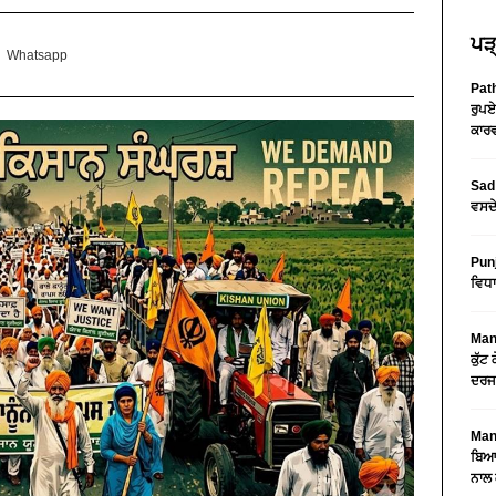
ਪੜ੍
Whatsapp
Path
ਰੁਪਏ
ਕਾਰਵ
Sad 
ਵਸਦੇ
Pun
ਵਿਧਾ
Mans
ਕੁੱਟ
ਦਰਜ
Mans
ਬਿਆਨ
ਨਾਲ 