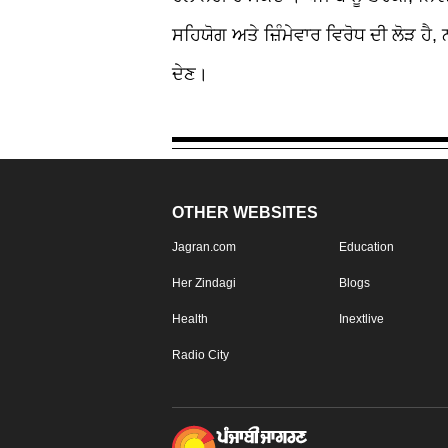
ਸਹਿਯੋਗ ਅਤੇ ਜ਼ਿੰਮੇਵਾਰ ਵਿਰੋਧ ਦੀ ਲੋੜ ਹੈ
,
ਦੇਣ।
OTHER WEBSITES
Jagran.com
Education
Her Zindagi
Blogs
Health
Inextlive
Radio City