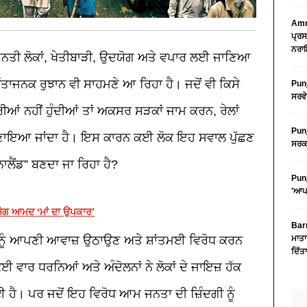
Amri
ਪ੍ਰਸ
ਨਰਾਇ
ਹਨਤੀ ਲੋਕਾਂ
,
ਖੇਤੀਬਾੜੀ
,
ਉਦਯੋਗ ਅਤੇ ਵਪਾਰ ਲਈ ਜਾਣਿਆ
ਚਿੰਤਾਜਨਕ ਰੁਝਾਨ ਵੀ ਸਾਹਮਣੇ ਆ ਰਿਹਾ ਹੈ। ਜਦੋਂ ਵੀ ਕਿਸੇ
Punj
ਸਰਵੇ
ਪੂਰੀਆਂ ਨਹੀਂ ਹੁੰਦੀਆਂ ਤਾਂ ਅਕਸਰ ਸੜਕਾਂ ਜਾਮ ਕਰਨ
,
ਰੇਲਾਂ
Punj
ਅਪਣਾਇਆ ਜਾਂਦਾ ਹੈ। ਇਸ ਕਾਰਨ ਕਈ ਲੋਕ ਇਹ ਸਵਾਲ ਪੁੱਛਣ
ਸਰਕਾ
ਨਾਲੈਂਡ” ਬਣਦਾ ਜਾ ਰਿਹਾ ਹੈ
?
Punj
'ਆਪ'
ੋਗ ਆਮਦ ‘ਮਾਂ ਦਾ ਉਪਕਾਰ’
Barn
 ਨੂੰ ਆਪਣੀ ਆਵਾਜ਼ ਉਠਾਉਣ ਅਤੇ ਸ਼ਾਂਤਮਈ ਵਿਰੋਧ ਕਰਨ
ਮਾਤਾ
ਦਿੱਤ
ਵਾਰ ਧਰਨਿਆਂ ਅਤੇ ਅੰਦੋਲਨਾਂ ਨੇ ਲੋਕਾਂ ਦੇ ਜਾਇਜ਼ ਹੱਕ
 ਹੈ। ਪਰ ਜਦੋਂ ਇਹ ਵਿਰੋਧ ਆਮ ਜਨਤਾ ਦੀ ਜ਼ਿੰਦਗੀ ਨੂੰ