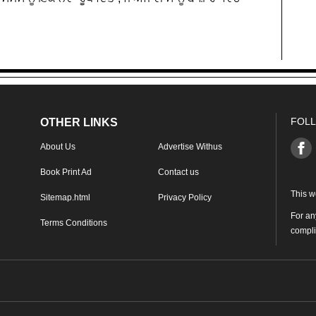
FOLL
OTHER LINKS
About Us
Advertise Withus
Book Print Ad
Contact us
This w
Sitemap.html
Privacy Policy
For an
Terms Conditions
compl