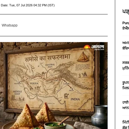
 Date:
Tue, 07 Jul 2026 04:32 PM (IST)
ਪੜ੍
Punj
Whatsapp
ਏਐੱਸ
ਅਮਰੀ
ਬੱਚਿ
ਸਰਕਾ
ਮੁਹਿ
ਰੂਪਨ
ਮਿਲਣ
ਹਾਈ-
ਆਨਲ
ਮਿੱਟ
ਗੁੱਗ