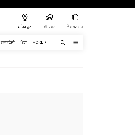
ਸ਼ਹਿਰ ਚੁਣੋ
ਈ-ਪੇਪਰ
ਵੈੱਬ ਸਟੋਰੀਜ਼
ਤਕਨਾਲੋਜੀ
ਖੇਡਾਂ
MORE +