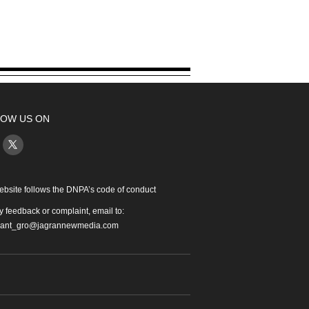
OW US ON
ebsite follows the DNPA’s code of conduct
y feedback or complaint, email to:
iant_gro@jagrannewmedia.com