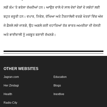
ਸਗੋਂ ਕੰਮ 'ਤੇ ਭਰੋਸਾ ਰੱਖਦੀਆਂ ਹਨ। ਆਉਣ ਵਾਲੇ ਦੋ ਸਾਲ ਦੋਵਾਂ ਦੇਸ਼ਾਂ ਦੇ ਸਬੰਧਾਂ ਲਈ
ਬਹੁਤ ਜ਼ਰੂਰੀ ਹਨ। ਵਪਾਰ, ਨਿਵੇਸ਼, ਰੱਖਿਆ ਅਤੇ ਟੈਕਨਾਲੋਜੀ ਵਰਗੇ ਖੇਤਰਾਂ ਵਿੱਚ ਅੱਜ
ਜੋ ਫ਼ੈਸਲੇ ਲਏ ਜਾਣਗੇ, ਉਹ ਅਗਲੇ ਕਈ ਦਹਾਕਿਆਂ ਤੱਕ ਭਾਰਤ-ਅਮਰੀਕਾ ਦੀ ਦੋਸਤੀ
ਅਤੇ ਭਾਈਵਾਲੀ ਨੂੰ ਮਜ਼ਬੂਤ ਬਣਾਈ ਰੱਖਣਗੇ।
OTHER WEBSITES
Jagran.com
Education
Her Zindagi
Blogs
Health
Inextlive
Radio City