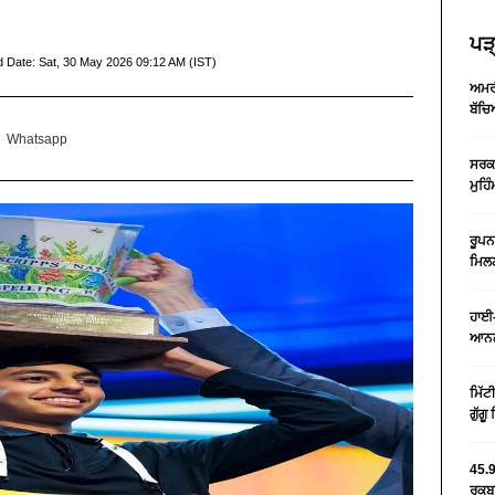
ਪੜ੍
d Date:
Sat, 30 May 2026 09:12 AM (IST)
ਅਮਰੀ
ਬੱਚਿ
Whatsapp
ਸਰਕਾ
ਮੁਹਿ
ਰੂਪਨ
ਮਿਲਣ
ਹਾਈ-
ਆਨਲ
ਮਿੱਟ
ਗੁੱਗ
45.9
ਰਕਬਾ