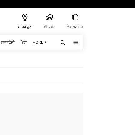
ਸ਼ਹਿਰ ਚੁਣੋ
ਈ-ਪੇਪਰ
ਵੈੱਬ ਸਟੋਰੀਜ਼
ਤਕਨਾਲੋਜੀ
ਖੇਡਾਂ
MORE +