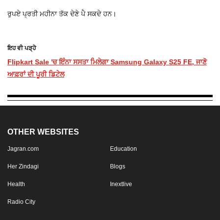
ਰੁਪਏ ਪ੍ਰਤੀ ਮਹੀਨਾ ਤੱਕ ਦੇਣੇ ਪੈ ਸਕਦੇ ਹਨ।
ਇਹ ਵੀ ਪੜ੍ਹੋ
Flipkart Sale 'ਚ ਇੰਨਾ ਸਸਤਾ ਮਿਲੇਗਾ Samsung Galaxy S25 FE, ਜਾਣੋ
ਆਫ਼ਰਾਂ ਦੀ ਪੂਰੀ ਡਿਟੇਲ
OTHER WEBSITES
Jagran.com
Education
Her Zindagi
Blogs
Health
Inextlive
Radio City