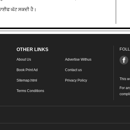
 ਲਾਈਫ ਘੱਟ ਸਕਦੀ ਹੈ।
FOLL
OTHER LINKS
About Us
Advertise Withus
Book Print Ad
Contact us
This w
Sitemap.html
Privacy Policy
For an
Terms Conditions
compl