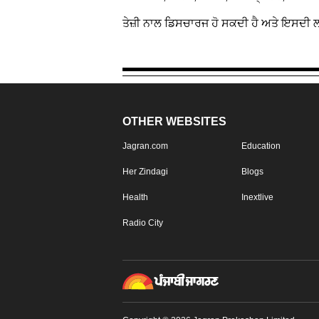
ਤੇਜ਼ੀ ਨਾਲ ਡਿਸਚਾਰਜ ਹੋ ਸਕਦੀ ਹੈ ਅਤੇ ਇਸਦੀ
OTHER WEBSITES
Jagran.com
Education
Her Zindagi
Blogs
Health
Inextlive
Radio City