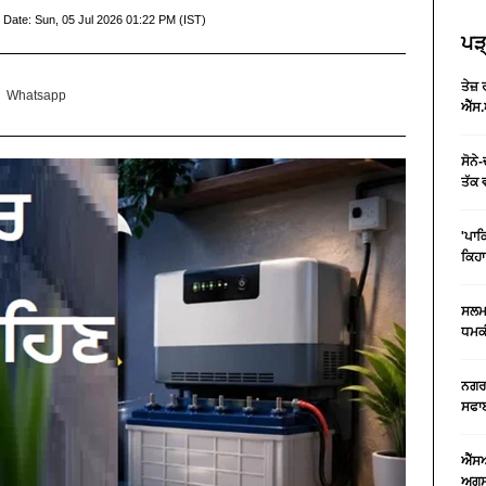
 Date:
Sun, 05 Jul 2026 01:22 PM (IST)
ਪੜ੍
ਤੇਜ਼
Whatsapp
ਐੱਸ.
ਸੋਨੇ
ਤੱਕ 
'ਪਾਕ
ਕਿਹਾ
ਸਲਮਾ
ਧਮਕੀ
ਨਗਰ 
ਸਫਾਈ
ਐੱਸ
ਅਗਸਤ