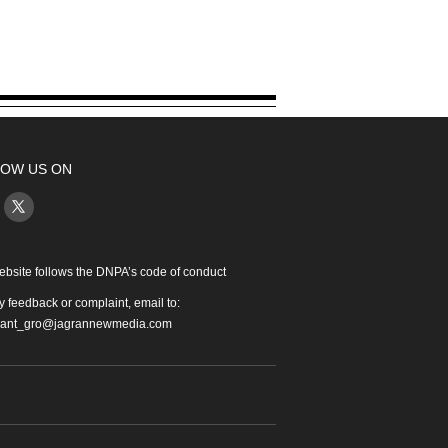
OW US ON
ebsite follows the DNPA’s code of conduct
y feedback or complaint, email to:
iant_gro@jagrannewmedia.com