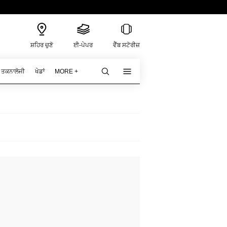
ਸ਼ਹਿਰ ਚੁਣੋ
ਈ-ਪੇਪਰ
ਵੈੱਬ ਸਟੋਰੀਜ਼
ਤਕਨਾਲੋਜੀ
ਖੇਡਾਂ
MORE +