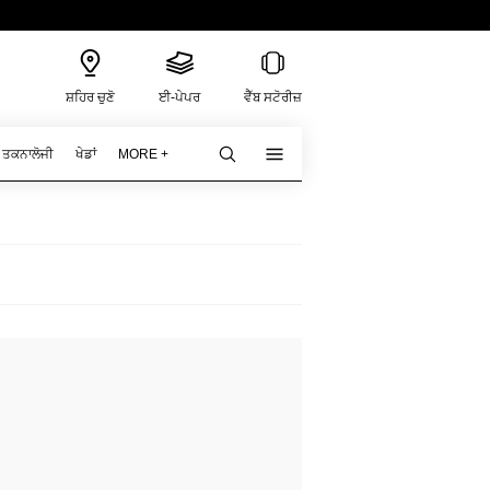
ਸ਼ਹਿਰ ਚੁਣੋ
ਈ-ਪੇਪਰ
ਵੈੱਬ ਸਟੋਰੀਜ਼
ਤਕਨਾਲੋਜੀ
ਖੇਡਾਂ
MORE +