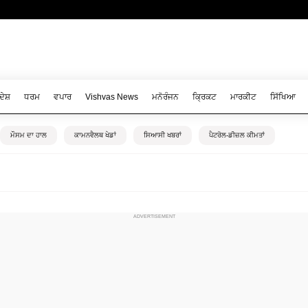
ਦੇਸ਼
ਧਰਮ
ਵਪਾਰ
Vishvas News
ਮਨੋਰੰਜਨ
ਕ੍ਰਿਕਟ
ਮਾਰਕੀਟ
ਸਿੱਖਿਆ
ਮੌਸਮ ਦਾ ਹਾਲ
ਕਾਮਨਵੈਲਥ ਖੇਡਾਂ
ਸਿਆਸੀ ਖਬਰਾਂ
ਪੈਟਰੋਲ-ਡੀਜ਼ਲ ਕੀਮਤਾਂ