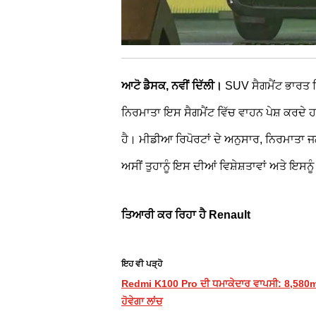
ਆਟੋ ਡੈਸਕ, ਨਵੀਂ ਦਿੱਲੀ।
SUV ਸੈਗਮੈਂਟ ਭਾਰਤ ਵਿ
ਨਿਰਮਾਤਾ ਇਸ ਸੈਗਮੈਂਟ ਵਿੱਚ ਵਾਹਨ ਪੇਸ਼ ਕਰਦੇ
ਹੈ। ਮੀਡੀਆ ਰਿਪੋਰਟਾਂ ਦੇ ਅਨੁਸਾਰ, ਨਿਰਮਾਤਾ 
ਅਸੀਂ ਤੁਹਾਨੂੰ ਇਸ ਦੀਆਂ ਵਿਸ਼ੇਸ਼ਤਾਵਾਂ ਅਤੇ ਇਸਨੂੰ
ਤਿਆਰੀ ਕਰ ਰਿਹਾ ਹੈ Renault
ਇਹ ਵੀ ਪੜ੍ਹੋ
Redmi K100 Pro ਦੀ ਧਮਾਕੇਦਾਰ ਵਾਪਸੀ: 8,580m
ਹੋਵੇਗਾ ਲਾਂਚ