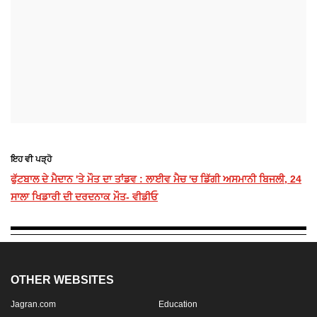
ਇਹ ਵੀ ਪੜ੍ਹੋ
ਫੁੱਟਬਾਲ ਦੇ ਮੈਦਾਨ 'ਤੇ ਮੌਤ ਦਾ ਤਾਂਡਵ : ਲਾਈਵ ਮੈਚ 'ਚ ਡਿੱਗੀ ਅਸਮਾਨੀ ਬਿਜਲੀ, 24
ਸਾਲਾ ਖਿਡਾਰੀ ਦੀ ਦਰਦਨਾਕ ਮੌਤ- ਵੀਡੀਓ
OTHER WEBSITES
Jagran.com
Education