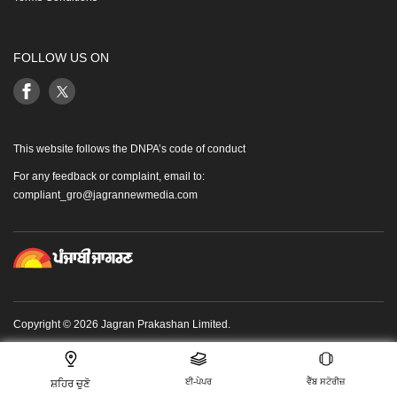
FOLLOW US ON
This website follows the DNPA’s code of conduct
For any feedback or complaint, email to:
compliant_gro@jagrannewmedia.com
Copyright © 2026 Jagran Prakashan Limited.
ਈ-ਪੇਪਰ
ਵੈੱਬ ਸਟੋਰੀਜ਼
ਸ਼ਹਿਰ ਚੁਣੋ