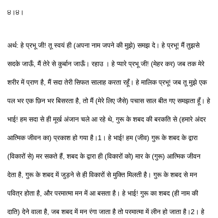
੪।੪।
अर्थ: हे प्रभू जी! तू स्वयं ही (अपना नाम जपने की मुझे) समझ दे। हे प्रभू! मैं तुझसे
सदके जाऊँ, मैं तेरे से कुर्बान जाऊँ। रहाउ । हे प्यारे प्रभू जी! (मेहर कर) जब तक मेरे
शरीर में प्राण है, मैं सदा तेरी सिफत सालाह करता रहूँ। हे मालिक प्रभू! जब तू मुझे एक
पल भर एक छिन भर बिसरता है, तो मैं (मेरे लिए जैसे) पचास साल बीत गए समझता हूँ। हे
भाई! हम सदा से ही मूर्ख अंजान चले आ रहे थे, गुरू के शबद की बरकति से (हमारे अंदर
आत्मिक जीवन का) प्रकाश हो गया है।1। हे भाई! हम (जीव) गुरू के शबद के द्वारा
(विकारों से) मर सकते हैं, शबद के द्वारा ही (विकारों को) मार के (गुरू) आत्मिक जीवन
देता है, गुरू के शबद में जुड़ने से ही विकारों से मुक्ति मिलती है। गुरू के शबद से मन
पवित्र होता है, और परमात्मा मन में आ बसता है। हे भाई! गुरू का शबद (ही नाम की
दाति) देने वाला है, जब शबद में मन रंगा जाता है तो परमात्मा में लीन हो जाता है।2। हे