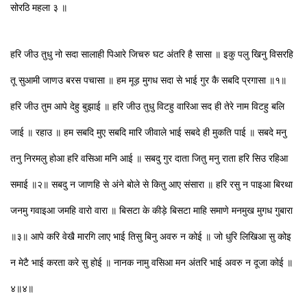
सोरठि महला ३ ॥
हरि जीउ तुधु नो सदा सालाही पिआरे जिचरु घट अंतरि है सासा ॥ इकु पलु खिनु विसरहि
तू सुआमी जाणउ बरस पचासा ॥ हम मूड़ मुगध सदा से भाई गुर कै सबदि प्रगासा ॥१॥
हरि जीउ तुम आपे देहु बुझाई ॥ हरि जीउ तुधु विटहु वारिआ सद ही तेरे नाम विटहु बलि
जाई ॥ रहाउ ॥ हम सबदि मुए सबदि मारि जीवाले भाई सबदे ही मुकति पाई ॥ सबदे मनु
तनु निरमलु होआ हरि वसिआ मनि आई ॥ सबदु गुर दाता जितु मनु राता हरि सिउ रहिआ
समाई ॥२॥ सबदु न जाणहि से अंने बोले से कितु आए संसारा ॥ हरि रसु न पाइआ बिरथा
जनमु गवाइआ जमहि वारो वारा ॥ बिसटा के कीड़े बिसटा माहि समाणे मनमुख मुगध गुबारा
॥३॥ आपे करि वेखै मारगि लाए भाई तिसु बिनु अवरु न कोई ॥ जो धुरि लिखिआ सु कोइ
न मेटै भाई करता करे सु होई ॥ नानक नामु वसिआ मन अंतरि भाई अवरु न दूजा कोई ॥
४॥४॥