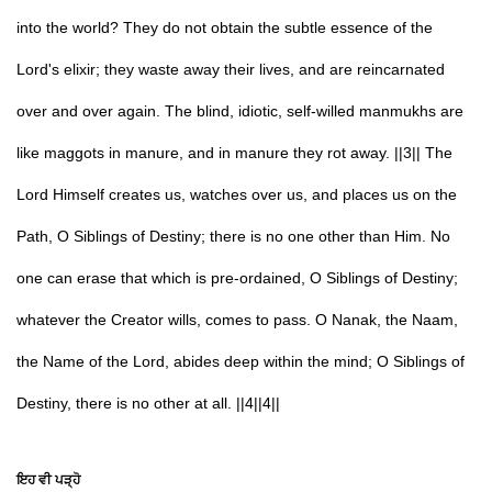
into the world? They do not obtain the subtle essence of the
Lord's elixir; they waste away their lives, and are reincarnated
over and over again. The blind, idiotic, self-willed manmukhs are
like maggots in manure, and in manure they rot away. ||3|| The
Lord Himself creates us, watches over us, and places us on the
Path, O Siblings of Destiny; there is no one other than Him. No
one can erase that which is pre-ordained, O Siblings of Destiny;
whatever the Creator wills, comes to pass. O Nanak, the Naam,
the Name of the Lord, abides deep within the mind; O Siblings of
Destiny, there is no other at all. ||4||4||
ਇਹ ਵੀ ਪੜ੍ਹੋ