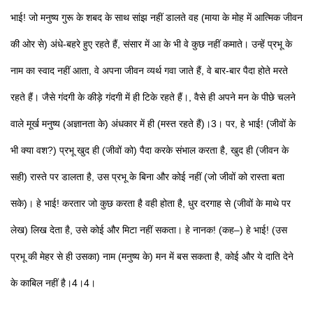
भाई! जो मनुष्य गुरू के शबद के साथ सांझ नहीं डालते वह (माया के मोह में आत्मिक जीवन
की ओर से) अंधे-बहरे हुए रहते हैं, संसार में आ के भी वे कुछ नहीं कमाते। उन्हें प्रभू के
नाम का स्वाद नहीं आता, वे अपना जीवन व्यर्थ गवा जाते हैं, वे बार-बार पैदा होते मरते
रहते हैं। जैसे गंदगी के कीड़े गंदगी में ही टिके रहते हैं।, वैसे ही अपने मन के पीछे चलने
वाले मूर्ख मनुष्य (अज्ञानता के) अंधकार में ही (मस्त रहते हैं)।3। पर, हे भाई! (जीवों के
भी क्या वश?) प्रभू खुद ही (जीवों को) पैदा करके संभाल करता है, खुद ही (जीवन के
सही) रास्ते पर डालता है, उस प्रभू के बिना और कोई नहीं (जो जीवों को रास्ता बता
सके)। हे भाई! करतार जो कुछ करता है वही होता है, धुर दरगाह से (जीवों के माथे पर
लेख) लिख देता है, उसे कोई और मिटा नहीं सकता। हे नानक! (कह–) हे भाई! (उस
प्रभू की मेहर से ही उसका) नाम (मनुष्य के) मन में बस सकता है, कोई और ये दाति देने
के काबिल नहीं है।4।4।