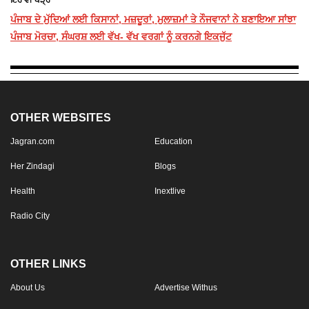
ਇਹ ਵੀ ਪੜ੍ਹੋ
ਪੰਜਾਬ ਦੇ ਮੁੱਦਿਆਂ ਲਈ ਕਿਸਾਨਾਂ, ਮਜ਼ਦੂਰਾਂ, ਮੁਲਾਜ਼ਮਾਂ ਤੇ ਨੌਜਵਾਨਾਂ ਨੇ ਬਣਾਇਆ ਸਾਂਝਾ
ਪੰਜਾਬ ਮੋਰਚਾ, ਸੰਘਰਸ਼ ਲਈ ਵੱਖ- ਵੱਖ ਵਰਗਾਂ ਨੂੰ ਕਰਨਗੇ ਇਕਜੁੱਟ
OTHER WEBSITES
Jagran.com
Education
Her Zindagi
Blogs
Health
Inextlive
Radio City
OTHER LINKS
About Us
Advertise Withus