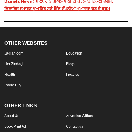
Barnala News : ​ਸੀਲਬੰਦ ਨਾਰੀਅਲ ਪਾਣੀ ਦੀ ਬੋਤਲ 'ਚੋਂ ਨਿਕਲੀ ਫੰਗਸ,
ਰਿਲਾਇੰਸ ਸਮਾਰਟ ਪੁਆਇੰਟ ਸਣੇ ਤਿੰਨ ਕੰਪਨੀਆਂ ਮੁਆਵਜ਼ਾ ਦੇਣ ਦੇ ਹੁਕਮ
OTHER WEBSITES
Jagran.com
Education
Her Zindagi
Blogs
Health
Inextlive
Radio City
OTHER LINKS
About Us
Advertise Withus
Book Print Ad
Contact us