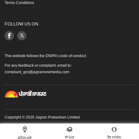
Terms Conditions
FOLLOW US ON
This website follows the DNPA’s code of conduct
For any feedback or complaint, email to:
compliant_gro@jagrannewmedia.com
Copyright © 2026 Jagran Prakashan Limited.
ਈ-ਪੇਪਰ
ਵੈੱਬ ਸਟੋਰੀਜ਼
ਸ਼ਹਿਰ ਚੁਣੋ