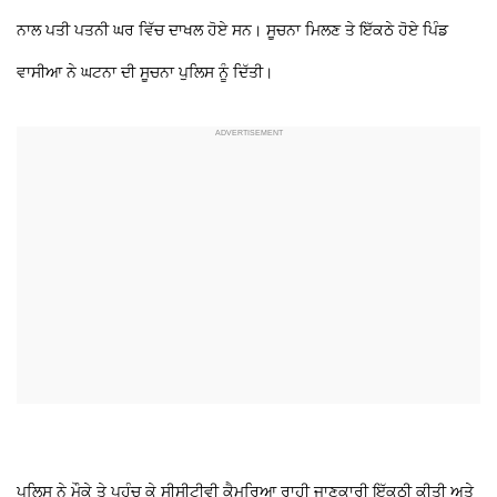
ਨਾਲ ਪਤੀ ਪਤਨੀ ਘਰ ਵਿੱਚ ਦਾਖਲ ਹੋਏ ਸਨ। ਸੂਚਨਾ ਮਿਲਣ ਤੇ ਇੱਕਠੇ ਹੋਏ ਪਿੰਡ
ਵਾਸੀਆ ਨੇ ਘਟਨਾ ਦੀ ਸੂਚਨਾ ਪੁਲਿਸ ਨੂੰ ਦਿੱਤੀ।
ਪੁਲਿਸ ਨੇ ਮੌਕੇ ਤੇ ਪਹੁੰਚ ਕੇ ਸੀਸੀਟੀਵੀ ਕੈਮਰਿਆ ਰਾਹੀ ਜਾਣਕਾਰੀ ਇੱਕਠੀ ਕੀਤੀ ਅਤੇ