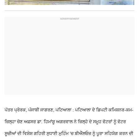
ਪੱਤਰ ਪ੍ਰੇਰਕ, ਪੰਜਾਬੀ ਜਾਗਰਣ, ਪਟਿਆਲਾ : ਪਟਿਆਲਾ ਦੇ ਡਿਪਟੀ ਕਮਿਸ਼ਨਰ-ਕਮ-
ਜ਼ਿਲ੍ਹਾ ਚੋਣ ਅਫ਼ਸਰ ਡਾ. ਹਿਮਾਂਸ਼ੂ ਅਗਰਵਾਲ ਨੇ ਜ਼ਿਲ੍ਹੇ ਦੇ ਸਮੂਹ ਵੋਟਰਾਂ ਨੂੰ ਵੋਟਰ
ਸੂਚੀਆਂ ਦੀ ਵਿਸ਼ੇਸ਼ ਗਹਿਰੀ ਸੁਧਾਈ ਮੁਹਿੰਮ ’ਚ ਬੀਐੱਲਓਜ਼ ਨੂੰ ਪੂਰਾ ਸਹਿਯੋਗ ਕਰਨ ਦੀ