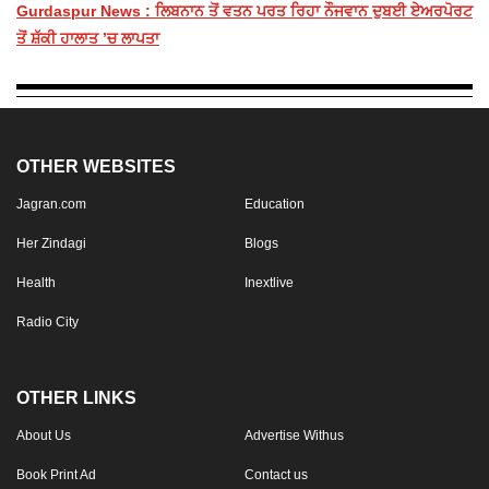
Gurdaspur News : ਲਿਬਨਾਨ ਤੋਂ ਵਤਨ ਪਰਤ ਰਿਹਾ ਨੌਜਵਾਨ ਦੁਬਈ ਏਅਰਪੋਰਟ
ਤੋਂ ਸ਼ੱਕੀ ਹਾਲਾਤ ’ਚ ਲਾਪਤਾ
OTHER WEBSITES
Jagran.com
Education
Her Zindagi
Blogs
Health
Inextlive
Radio City
OTHER LINKS
About Us
Advertise Withus
Book Print Ad
Contact us