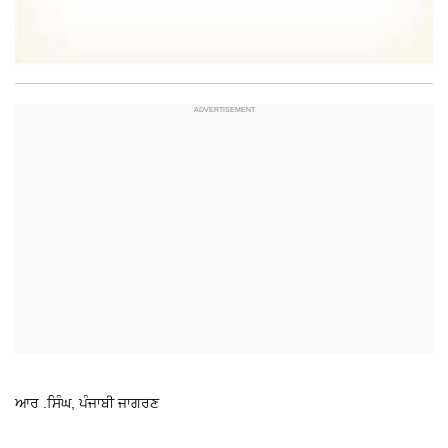
ਆਰ .ਸਿੰਘ, ਪੰਜਾਬੀ ਜਾਗਰਣ