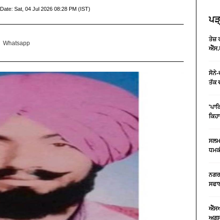
 Date:
Sat, 04 Jul 2026 08:28 PM (IST)
ਪੜ੍
ਤੇਜ਼
Whatsapp
ਐੱਸ.
ਸੋਨੇ
ਤੱਕ 
'ਪਾਕ
ਕਿਹਾ
ਸਲਮਾ
ਧਮਕੀ
ਨਗਰ 
ਸਫਾਈ
ਐੱਸ
ਅਗਸਤ