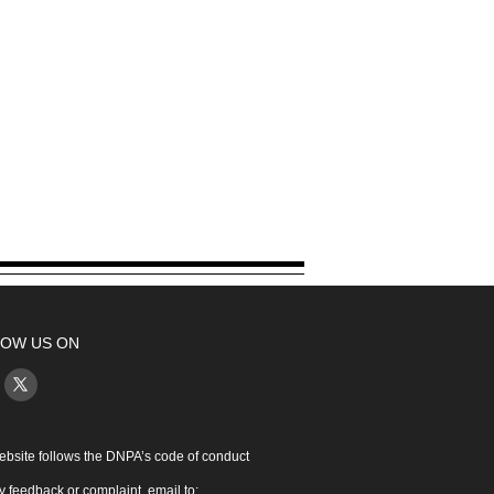
OW US ON
ebsite follows the DNPA’s code of conduct
y feedback or complaint, email to: