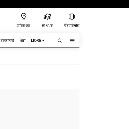
ਸ਼ਹਿਰ ਚੁਣੋ
ਈ-ਪੇਪਰ
ਵੈੱਬ ਸਟੋਰੀਜ਼
ਤਕਨਾਲੋਜੀ
ਖੇਡਾਂ
MORE +