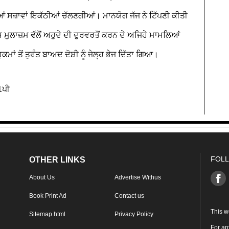
ਂ ਸਜ਼ਾਵਾਂ ਇਕੱਠੀਆਂ ਚੱਲਣਗੀਆਂ। ਮਾਨਯੋਗ ਜੱਜ ਨੇ ਟਿੱਪਣੀ ਕੀਤੀ
 ਮੁਲਾਜ਼ਮ ਵੱਲੋਂ ਅਹੁਦੇ ਦੀ ਦੁਰਵਰਤੋਂ ਕਰਨ ਦੇ ਅਜਿਹੇ ਮਾਮਲਿਆਂ
ਂ ਤੋਂ ਤੁਰੰਤ ਬਾਅਦ ਦੋਸ਼ੀ ਨੂੰ ਜੇਲ੍ਹ ਭੇਜ ਦਿੱਤਾ ਗਿਆ।
1ਪੀ
FOLL
OTHER LINKS
About Us
Advertise Withus
Book Print Ad
Contact us
This w
Sitemap.html
Privacy Policy
For an