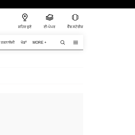
ਸ਼ਹਿਰ ਚੁਣੋ
ਈ-ਪੇਪਰ
ਵੈੱਬ ਸਟੋਰੀਜ਼
ਤਕਨਾਲੋਜੀ
ਖੇਡਾਂ
MORE +