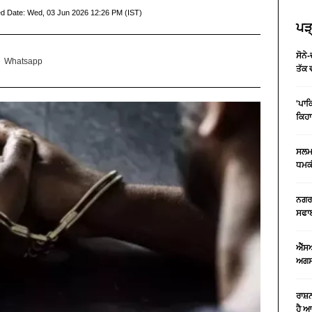
d Date:
Wed, 03 Jun 2026 12:26 PM (IST)
ਪੜ੍
ਸੋਨੇ
Whatsapp
ਤੱਕ 
'ਪਾਕ
ਕਿਹਾ
ਸਲਮਾ
ਧਮਕੀ
ਨਗਰ 
ਸਫਾਈ
ਐੱਸ
ਅਗਸਤ
ਰਾਸ਼
ਹੈ 