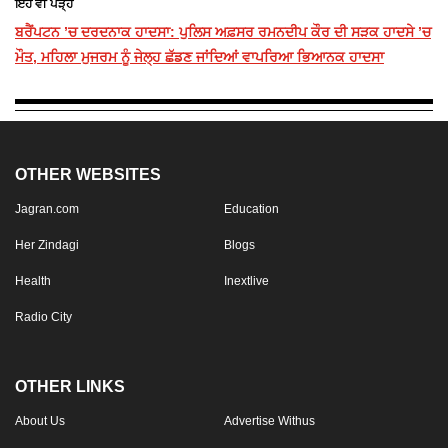
ਇਹ ਵੀ ਪੜ੍ਹੋ
ਬਰੈਂਪਟਨ ’ਚ ਦਰਦਨਾਕ ਹਾਦਸਾ: ਪੁਲਿਸ ਅਫ਼ਸਰ ਰਮਨਦੀਪ ਕੌਰ ਦੀ ਸੜਕ ਹਾਦਸੇ ’ਚ
ਮੌਤ, ਮਹਿਲਾ ਮੁਜਰਮ ਨੂੰ ਜੇਲ੍ਹ ਛੱਡਣ ਜਾਂਦਿਆਂ ਵਾਪਰਿਆ ਭਿਆਨਕ ਹਾਦਸਾ
OTHER WEBSITES
Jagran.com
Education
Her Zindagi
Blogs
Health
Inextlive
Radio City
OTHER LINKS
About Us
Advertise Withus