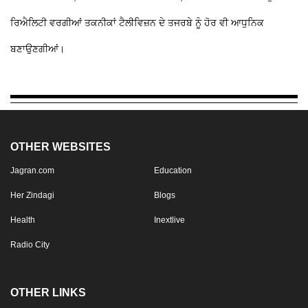
ਰਿਐਲਿਟੀ ਵਰਗੀਆਂ ਤਕਨੀਕਾਂ ਟੈਲੀਵਿਜ਼ਨ ਦੇ ਤਜਰਬੇ ਨੂੰ ਹੋਰ ਵੀ ਆਧੁਨਿਕ
ਬਣਾਉਣਗੀਆਂ।
OTHER WEBSITES
Jagran.com
Education
Her Zindagi
Blogs
Health
Inextlive
Radio City
OTHER LINKS