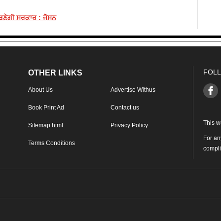
 ਬਣੇਗੀ ਸਰਕਾਰ : ਜੋਸਨ
FOLL
OTHER LINKS
About Us
Advertise Withus
Book Print Ad
Contact us
This w
Sitemap.html
Privacy Policy
For an
Terms Conditions
compl