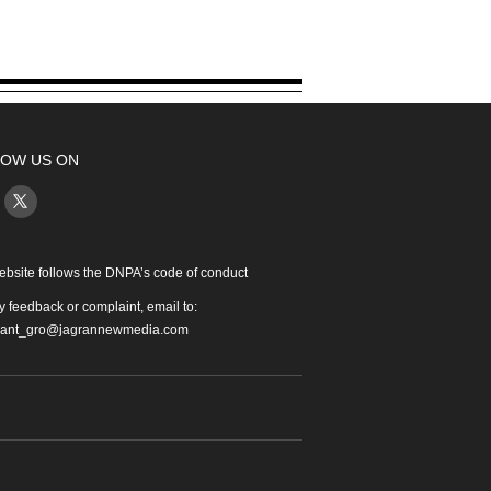
OW US ON
ebsite follows the DNPA’s code of conduct
y feedback or complaint, email to:
iant_gro@jagrannewmedia.com