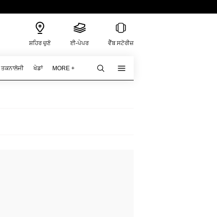
ਸ਼ਹਿਰ ਚੁਣੋ
ਈ-ਪੇਪਰ
ਵੈੱਬ ਸਟੋਰੀਜ਼
ਤਕਨਾਲੋਜੀ
ਖੇਡਾਂ
MORE +