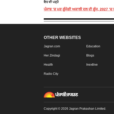
ਇਹ ਵੀ ਪੜ੍ਹੋ
ਪੰਜਾਬ ’ਚ ਮੁੜ ਗੂੰਜੇਗੀ ਅਕਾਲੀ ਦਲ ਦੀ ਗੂੰਜ, 2027 ’ਚ
OTHER WEBSITES
Jagran.com
Education
Her Zindagi
Blogs
Health
Inextlive
Radio City
Copyright © 2026 Jagran Prakashan Limited.