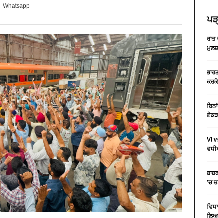
Whatsapp
ਪੜ੍
ਰਾਤ 
ਮੁਲਜ
ਭਾਰਤ
ਕਰਕੇ
ਬਿਨਾ
ਏਕੜ 
Vi v
ਵਧੀਆ
ਬਾਬਰ
'ਚ 
ਵਿਧਾ
ਲਿਆ 