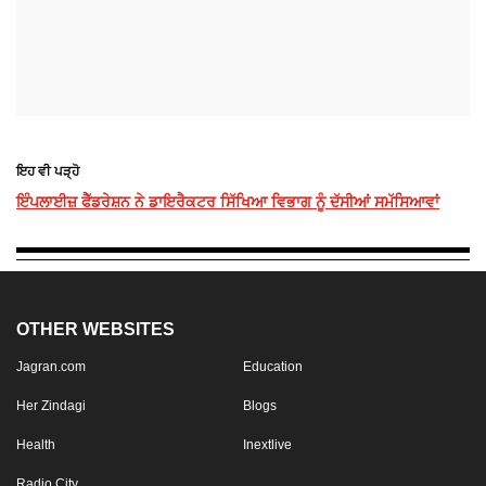
ਇਹ ਵੀ ਪੜ੍ਹੋ
ਇੰਪਲਾਈਜ਼ ਫੈੱਡਰੇਸ਼ਨ ਨੇ ਡਾਇਰੈਕਟਰ ਸਿੱਖਿਆ ਵਿਭਾਗ ਨੂੰ ਦੱਸੀਆਂ ਸਮੱਸਿਆਵਾਂ
OTHER WEBSITES
Jagran.com
Education
Her Zindagi
Blogs
Health
Inextlive
Radio City