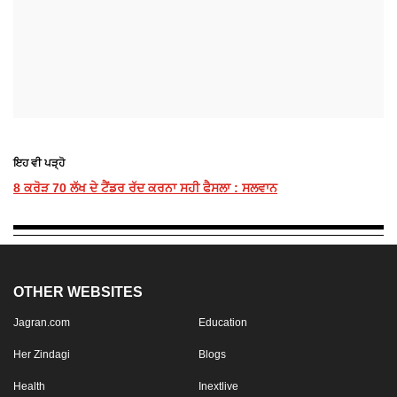
ਇਹ ਵੀ ਪੜ੍ਹੋ
8 ਕਰੋੜ 70 ਲੱਖ ਦੇ ਟੈਂਡਰ ਰੱਦ ਕਰਨਾ ਸਹੀ ਫੈਸਲਾ : ਸਲਵਾਨ
OTHER WEBSITES
Jagran.com
Education
Her Zindagi
Blogs
Health
Inextlive