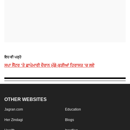
ਇਹ ਵੀ ਪੜ੍ਹੋ
ਸਪਾ ਸੈਂਟਰ ’ਤੇ ਛਾਪੇਮਾਰੀ ਦੌਰਾਨ ਮੁੰਡੇ-ਕੁੜੀਆਂ ਹਿਰਾਸਤ ’ਚ ਲਏ
OTHER WEBSITES
Jagran.com
Education
Her Zindagi
Blogs