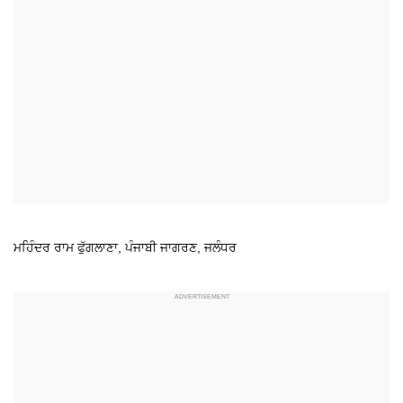
ਮਹਿੰਦਰ ਰਾਮ ਫੁੱਗਲਾਣਾ, ਪੰਜਾਬੀ ਜਾਗਰਣ, ਜਲੰਧਰ