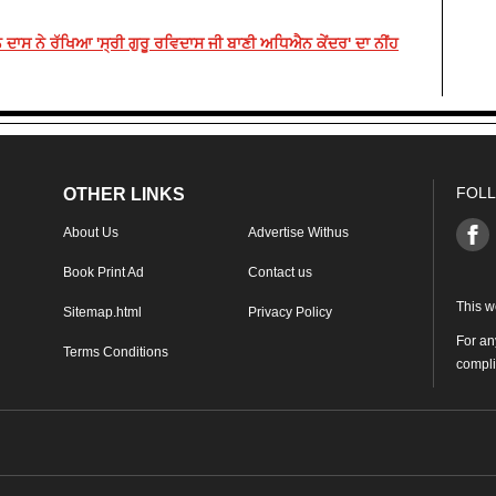
ਜਨ ਦਾਸ ਨੇ ਰੱਖਿਆ 'ਸ੍ਰੀ ਗੁਰੂ ਰਵਿਦਾਸ ਜੀ ਬਾਣੀ ਅਧਿਐਨ ਕੇਂਦਰ' ਦਾ ਨੀਂਹ
FOLL
OTHER LINKS
About Us
Advertise Withus
Book Print Ad
Contact us
This w
Sitemap.html
Privacy Policy
For an
Terms Conditions
compl