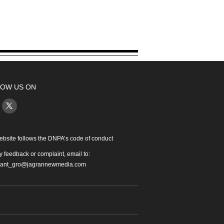
OW US ON
ebsite follows the DNPA’s code of conduct
y feedback or complaint, email to:
iant_gro@jagrannewmedia.com