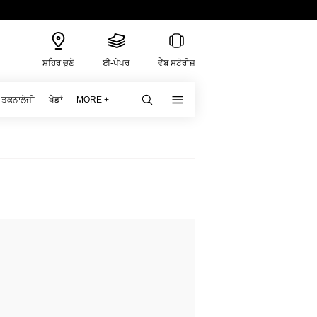
ਸ਼ਹਿਰ ਚੁਣੋ
ਈ-ਪੇਪਰ
ਵੈੱਬ ਸਟੋਰੀਜ਼
ਤਕਨਾਲੋਜੀ
ਖੇਡਾਂ
MORE +