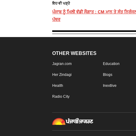
ਇਹ ਵੀ ਪੜ੍ਹੋ
ਪੰਜਾਬ ਨੂੰ ਮਿਲੀ ਵੱਡੀ ਸੌਗਾਤ : CM ਮਾਨ ਤੇ ਸੰਤ ਨਿਰੰ
ਪੱਥਰ
OTHER WEBSITES
Jagran.com
Education
Her Zindagi
Blogs
Health
Inextlive
Radio City