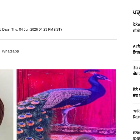
ਪੜ੍
ਕੈਨੇ
d Date:
Thu, 04 Jun 2026 04:23 PM (IST)
ਸੀਬੀ
AI ਨ
Whatsapp
ਸਿਰਜ
ਤੇਜ਼
ਐੱਸ.
ਸੋਨੇ
ਤੱਕ 
'ਪਾਕ
ਕਿਹਾ
ਸਲਮਾ
ਧਮਕੀ