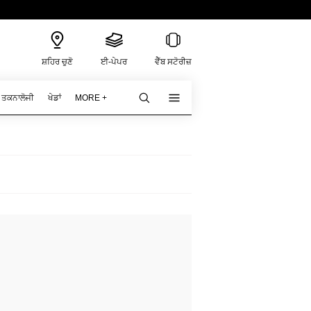
ਸ਼ਹਿਰ ਚੁਣੋ
ਈ-ਪੇਪਰ
ਵੈੱਬ ਸਟੋਰੀਜ਼
ਤਕਨਾਲੋਜੀ
ਖੇਡਾਂ
MORE +