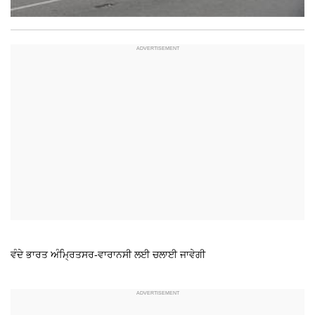
ਵੰਦੇ ਭਾਰਤ ਅੰਮ੍ਰਿਤਸਰ-ਵਾਰਾਨਸੀ ਲਈ ਚਲਾਈ ਜਾਵੇਗੀ