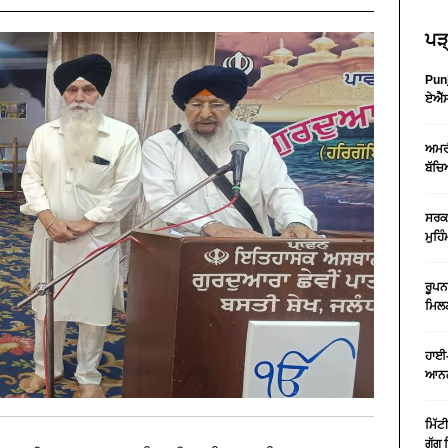
ਪੜ੍
Punj
ਏਐੱਸ
ਅਮਰੀ
ਬੱਚਿ
ਸਰਕਾ
ਮੁਹਿ
ਰੂਪਨ
ਮਿਲਣ
ਹਾਈ-
ਆਨਲ
ਮਿੱਟ
ਗੁੱਗ