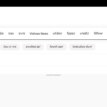
ਦੇਸ਼
ਧਰਮ
ਵਪਾਰ
Vishvas News
ਮਨੋਰੰਜਨ
ਕ੍ਰਿਕਟ
ਮਾਰਕੀਟ
ਸਿੱਖਿਆ
ਮੌਸਮ ਦਾ ਹਾਲ
ਕਾਮਨਵੈਲਥ ਖੇਡਾਂ
ਸਿਆਸੀ ਖਬਰਾਂ
ਪੈਟਰੋਲ-ਡੀਜ਼ਲ ਕੀਮਤਾਂ