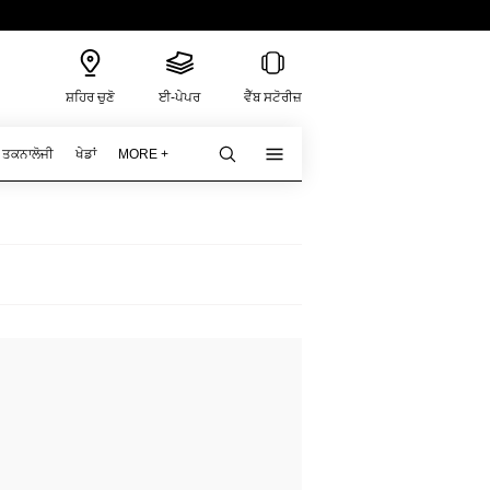
ਸ਼ਹਿਰ ਚੁਣੋ
ਈ-ਪੇਪਰ
ਵੈੱਬ ਸਟੋਰੀਜ਼
ਤਕਨਾਲੋਜੀ
ਖੇਡਾਂ
MORE +