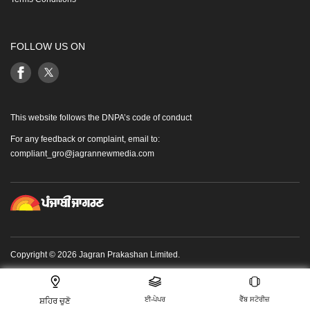
FOLLOW US ON
This website follows the DNPA’s code of conduct
For any feedback or complaint, email to:
compliant_gro@jagrannewmedia.com
Copyright © 2026 Jagran Prakashan Limited.
ਈ-ਪੇਪਰ
ਵੈੱਬ ਸਟੋਰੀਜ਼
ਸ਼ਹਿਰ ਚੁਣੋ