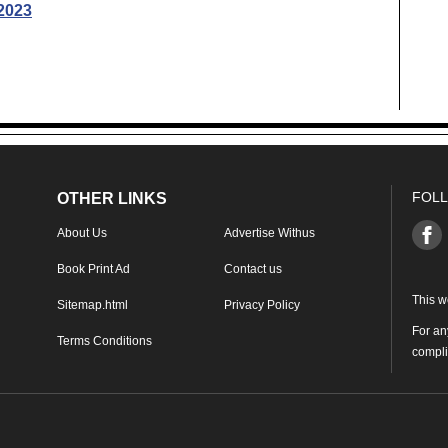
2023
FOLL
OTHER LINKS
About Us
Advertise Withus
Book Print Ad
Contact us
This w
Sitemap.html
Privacy Policy
For an
Terms Conditions
compl