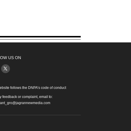
OW US ON
ebsite follows the DNPA’s code of conduct
y feedback or complaint, email to:
iant_gro@jagrannewmedia.com