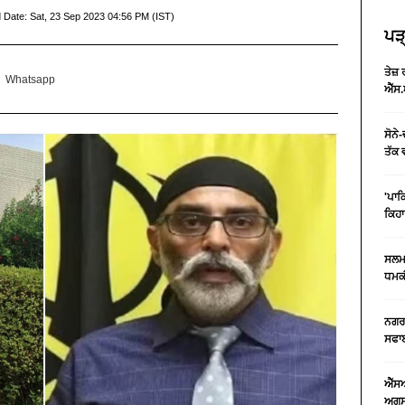
 Date:
Sat, 23 Sep 2023 04:56 PM (IST)
ਪੜ੍
ਤੇਜ਼
Whatsapp
ਐੱਸ.
ਸੋਨੇ
ਤੱਕ 
'ਪਾਕ
ਕਿਹਾ
ਸਲਮਾ
ਧਮਕੀ
ਨਗਰ 
ਸਫਾਈ
ਐੱਸ
ਅਗਸਤ