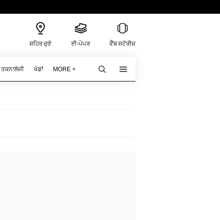
ਸ਼ਹਿਰ ਚੁਣੋ
ਈ-ਪੇਪਰ
ਵੈੱਬ ਸਟੋਰੀਜ਼
ਤਕਨਾਲੋਜੀ
ਖੇਡਾਂ
MORE +